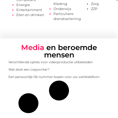
Kleding
Zorg
Energie
Onderwijs
ZZP
Entertainment
Particuliere
Eten en drinken
dienstverlening
Media
en beroemde
mensen
Verschillende opties voor videoproductie uitbesteden
Wat doet een copywriter?
Een persoonlijk 06-nummer kopen voor uw werktelefoon