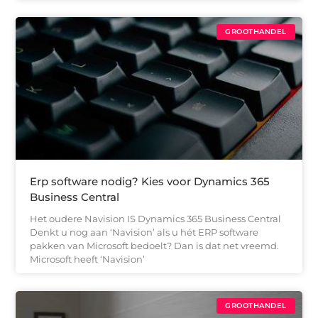
GROOTHANDEL
Erp software nodig? Kies voor Dynamics 365
Business Central
Het oudere Navision IS Dynamics 365 Business Central
Denkt u nog aan ‘Navision’ als u hét ERP software
pakken van Microsoft bedoelt? Dan is dat net vreemd.
Microsoft heeft ‘Navision’
GROOTHANDEL