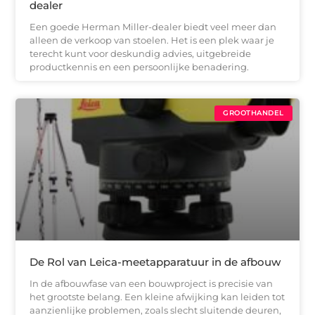
dealer
Een goede Herman Miller-dealer biedt veel meer dan
alleen de verkoop van stoelen. Het is een plek waar je
terecht kunt voor deskundig advies, uitgebreide
productkennis en een persoonlijke benadering.
GROOTHANDEL
De Rol van Leica-meetapparatuur in de afbouw
In de afbouwfase van een bouwproject is precisie van
het grootste belang. Een kleine afwijking kan leiden tot
aanzienlijke problemen, zoals slecht sluitende deuren,