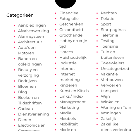
Financieel
Rechten
Categorieën
Fotografie
Relatie
Geschenken
Sport
Aanbiedingen
Gezondheid
Startpaginas
Afvalverwerking
Groothandel
Telefonie
Alarmsysteem
Hobby en vrije
Testing
Architectuur
tijd
Toerisme
Auto's en
Horeca
Tuin en
Motoren
Huishoudelijk
buitenleven
Banen en
Industrie
Tweewielers
opleidingen
Internet
Uncategorized
Beauty en
Internet
Vakantie
verzorging
marketing
Verbouwen
Bedrijven
Kinderen
Vervoer en
Bloemen
Kunst en Kitsch
transport
Blog
Links / Index
Wijn
Boeken en
Management
Winkelen
Tijdschriften
Marketing
Woning en Tui
Cadeau
Media
Woningen
Dienstverlening
Meubels
Zakelijk
Dieren
Mobiliteit
Zakelijke
Electronica en
Mode en
dienstverlenin
Computers